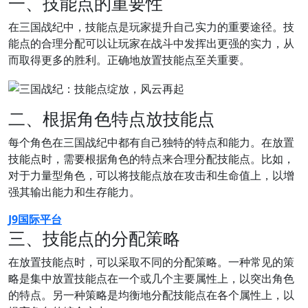
一、技能点的重要性
在三国战纪中，技能点是玩家提升自己实力的重要途径。技
能点的合理分配可以让玩家在战斗中发挥出更强的实力，从
而取得更多的胜利。正确地放置技能点至关重要。
二、根据角色特点放技能点
每个角色在三国战纪中都有自己独特的特点和能力。在放置
技能点时，需要根据角色的特点来合理分配技能点。比如，
对于力量型角色，可以将技能点放在攻击和生命值上，以增
强其输出能力和生存能力。
J9国际平台
三、技能点的分配策略
在放置技能点时，可以采取不同的分配策略。一种常见的策
略是集中放置技能点在一个或几个主要属性上，以突出角色
的特点。另一种策略是均衡地分配技能点在各个属性上，以