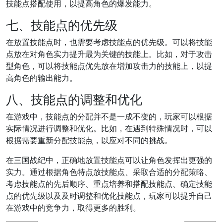
技能点搭配使用，以提高角色的爆发能力。
七、技能点的优先级
在放置技能点时，也需要考虑技能点的优先级。可以将技能
点放在对角色实力提升最为关键的技能上。比如，对于攻击
型角色，可以将技能点优先放在增加攻击力的技能上，以提
高角色的输出能力。
八、技能点的调整和优化
在游戏中，技能点的分配并不是一成不变的，玩家可以根据
实际情况进行调整和优化。比如，在遇到特殊情况时，可以
根据需要重新分配技能点，以应对不同的挑战。
在三国战纪中，正确地放置技能点可以让角色发挥出更强的
实力。通过根据角色特点放技能点、采取合适的分配策略、
考虑技能点的先后顺序、重点培养和搭配技能点、确定技能
点的优先级以及及时调整和优化技能点，玩家可以提升自己
在游戏中的竞争力，取得更多的胜利。