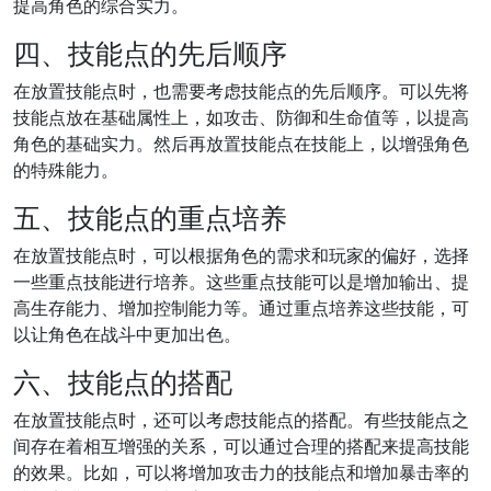
提高角色的综合实力。
四、技能点的先后顺序
在放置技能点时，也需要考虑技能点的先后顺序。可以先将
技能点放在基础属性上，如攻击、防御和生命值等，以提高
角色的基础实力。然后再放置技能点在技能上，以增强角色
的特殊能力。
五、技能点的重点培养
在放置技能点时，可以根据角色的需求和玩家的偏好，选择
一些重点技能进行培养。这些重点技能可以是增加输出、提
高生存能力、增加控制能力等。通过重点培养这些技能，可
以让角色在战斗中更加出色。
六、技能点的搭配
在放置技能点时，还可以考虑技能点的搭配。有些技能点之
间存在着相互增强的关系，可以通过合理的搭配来提高技能
的效果。比如，可以将增加攻击力的技能点和增加暴击率的