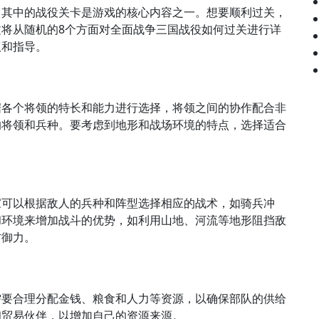
，其中的战役关卡是游戏的核心内容之一。想要顺利过关，
将从随机的8个方面对全面战争三国战役如何过关进行详
议和指导。
据各个将领的特长和能力进行选择，将领之间的协作配合非
的将领和兵种。要考虑到地形和战场环境的特点，选择适合
家可以根据敌人的兵种和阵型选择相应的战术，如骑兵冲
和环境来增加战斗的优势，如利用山地、河流等地形阻挡敌
防御力。
需要合理分配金钱、粮食和人力等资源，以确保部队的供给
和贸易伙伴，以增加自己的资源来源。