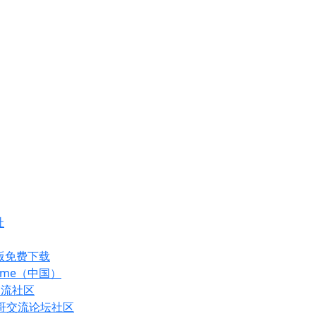
址
机版免费下载
ame（中国）
交流社区
老哥交流论坛社区