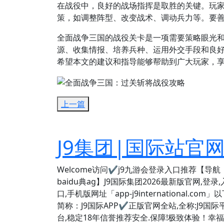
在战役中，良好的战场指挥是取胜的关键。玩
策，如调整阵型、改变战术、调动兵力等。要
全面战争三国的战役关卡是一项需要策略眼光
源、收集情报、培养兵种、运用外交手段和良
希望本文的建议和指导能够帮助到广大玩家，
上一篇
J9集团|国际站官
Welcome访问✔j9九游会登录入口推荐【导航
baidu典ag】J9国际集团2026最新版官网,登录,
口,手机版网址「app-j9international.com」
简称：J9国际APP✔正版官网全站,全称:J9国际
台,稳定18年信誉推荐安全.保障!极致体验！幸