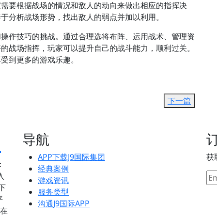
家需要根据战场的情况和敌人的动向来做出相应的指挥决
善于分析战场形势，找出敌人的弱点并加以利用。
和操作技巧的挑战。通过合理选将布阵、运用战术、管理资
好的战场指挥，玩家可以提升自己的战斗能力，顺利过关。
享受到更多的游戏乐趣。
下一篇
网
导航
APP下载J9国际集团
获
：
经典案例
入
游戏资讯
以下
服务类型
平
沟通J9国际APP
福在