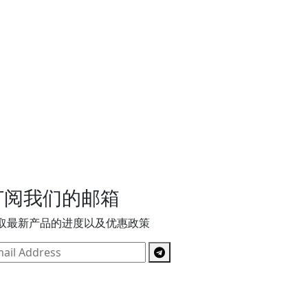
订阅我们的邮箱
取最新产品的进度以及优惠政策